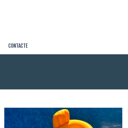
CONTACTE
EscoletEs
d’estiu
2024