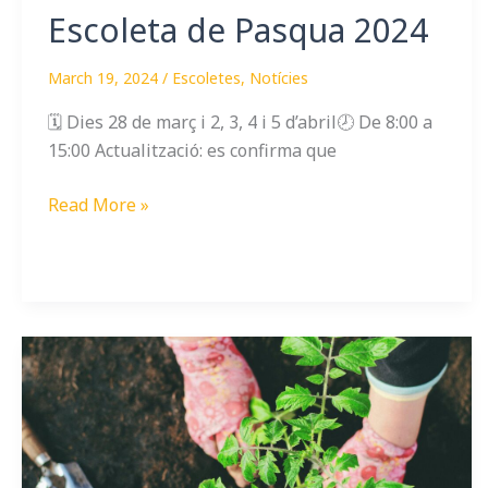
Escoleta de Pasqua 2024
March 19, 2024
/
Escoletes
,
Notícies
🗓️ Dies 28 de març i 2, 3, 4 i 5 d’abril🕗 De 8:00 a
15:00 Actualització: es confirma que
Read More »
la
colmena
2023-
2024