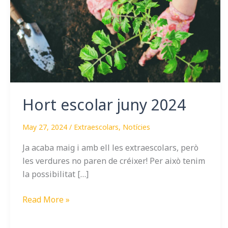
2024
Hort escolar juny 2024
May 27, 2024
/
Extraescolars
,
Notícies
Ja acaba maig i amb ell les extraescolars, però
les verdures no paren de créixer! Per això tenim
la possibilitat […]
Read More »