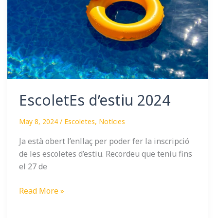
EscoletEs d’estiu 2024
May 8, 2024
/
Escoletes
,
Notícies
Ja està obert l’enllaç per poder fer la inscripció
de les escoletes d’estiu. Recordeu que teniu fins
el 27 de
Read More »