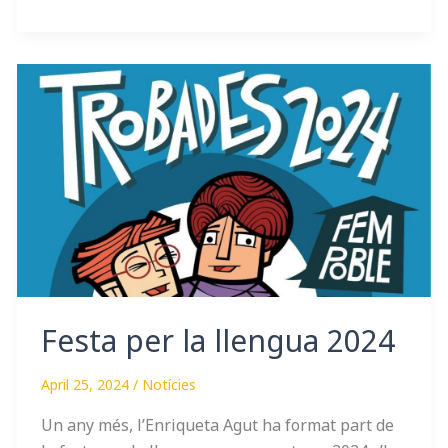
Festa
per
la
llengua
2024
Festa per la llengua 2024
April 25, 2024
/
Notícies
Un any més, l’Enriqueta Agut ha format part de