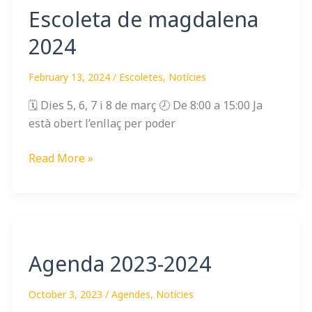
Escoleta de magdalena
2024
February 13, 2024
/
Escoletes
,
Notícies
🗓️ Dies 5, 6, 7 i 8 de març 🕗 De 8:00 a 15:00 Ja
està obert l’enllaç per poder
Read More »
Agenda
2023-
Agenda 2023-2024
2024
October 3, 2023
/
Agendes
,
Notícies