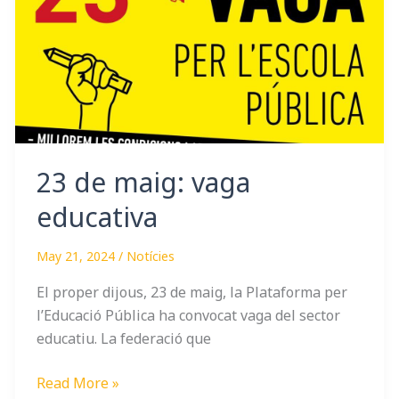
vaga
educativa
23 de maig: vaga
educativa
May 21, 2024
/
Notícies
El proper dijous, 23 de maig, la Plataforma per
l’Educació Pública ha convocat vaga del sector
educatiu. La federació que
Read More »