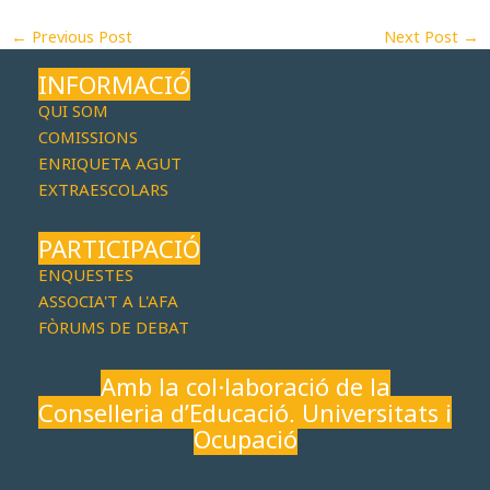
←
Previous Post
Next Post
→
INFORMACIÓ
QUI SOM
COMISSIONS
ENRIQUETA AGUT
EXTRAESCOLARS
PARTICIPACIÓ
ENQUESTES
ASSOCIA'T A L'AFA
FÒRUMS DE DEBAT
Amb la col·laboració de la
Conselleria d’Educació, Universitats i
Ocupació