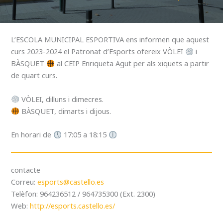
L’ESCOLA MUNICIPAL ESPORTIVA ens informen que aquest
curs 2023-2024 el Patronat d’Esports ofereix VÒLEI
i
BÀSQUET
al CEIP Enriqueta Agut per als xiquets a partir
de quart curs.
VÒLEI, dilluns i dimecres.
BÀSQUET, dimarts i dijous.
En horari de
17:05 a 18:15
contacte
Correu:
esports@castello.es
Telèfon: 964236512 / 964735300 (Ext. 2300)
Web:
http://esports.castello.es/