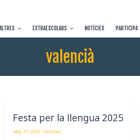
ALTRES
EXTRAESCOLARS
NOTÍCIES
PARTICIPA
valencià
Festa
per
Festa per la llengua 2025
la
llengua
May 27, 2025
/
Notícies
2025