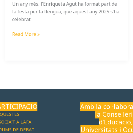
Un any més, l’Enriqueta Agut ha format part de
la festa per la llengua, que aquest any 2025 s’ha
celebrat
Read More »
ARTICIPACIÓ
Amb la col·labora
la Conseller
QUESTES
d’Educació,
SOCIA'T A L'AFA
Universitats i Oc
RUMS DE DEBAT