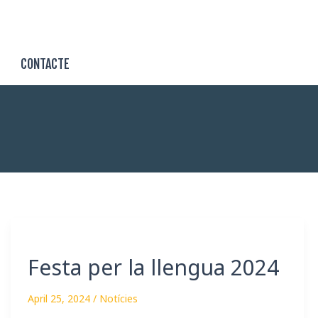
CONTACTE
Festa
per
Festa per la llengua 2024
la
llengua
April 25, 2024
/
Notícies
2024