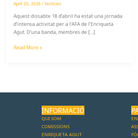
April 20, 2026
/
Notícies
Aquest dissabte 18 d’abril ha estat una jornada
d’intensa activitat per a l’AFA de l’Enriqueta
Agut. D’una banda, membres de […]
Read More »
INFORMACIÓ
P
QUI SOM
EN
COMISSIONS
AS
ENRIQUETA AGUT
FÒ