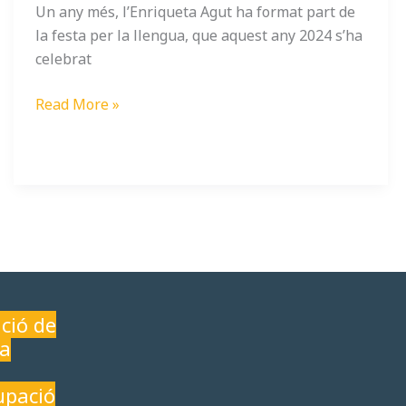
Un any més, l’Enriqueta Agut ha format part de
la festa per la llengua, que aquest any 2024 s’ha
celebrat
Read More »
ció de
ia
upació