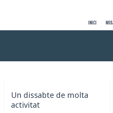
Skip
to
content
INICI
NOS
Un
dissabte
Un dissabte de molta
de
molta
activitat
activitat