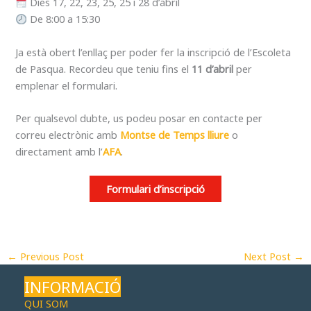
Dies 17, 22, 23, 25, 25 i 28 d’abril
De 8:00 a 15:30
Ja està obert l’enllaç per poder fer la inscripció de l’Escoleta
de Pasqua. Recordeu que teniu fins el
11 d’abril
per
emplenar el formulari.
Per qualsevol dubte, us podeu posar en contacte per
correu electrònic amb
Montse de Temps lliure
o
directament amb l’
AFA
.
Formulari d’inscripció
←
Previous Post
Next Post
→
INFORMACIÓ
QUI SOM